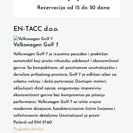
Rezervacija od 15 do 30 dana
EN-TACC d.o.o.
Volkswagen Golf 7
Volkswagen Golf 7 je izuzetno pouzdan i praktičan
automobil koji pruža vrhunsku udobnost i ekonomičnost
goriva. Sa kompaktnom, ali prostranom unutrašnjošću i
dovoljno prtljažnog prostora, Golf 7 je odličan izbor za
urbanu vožnju i duža putovanja. Dostupni motori,
uključujući dizel opcije, osiguravaju impresivnu
ekonomičnost goriva bez kompromisa po pitanju
performansi. Volkswagen Golf 7 se ističe svojim
modernim dizajnom, karakteriziranim čistim linijama i
sofisticiranim detaljima. Unutrašnjost je prostr
Počevši od
KM
57.60
Pogledaj detalje