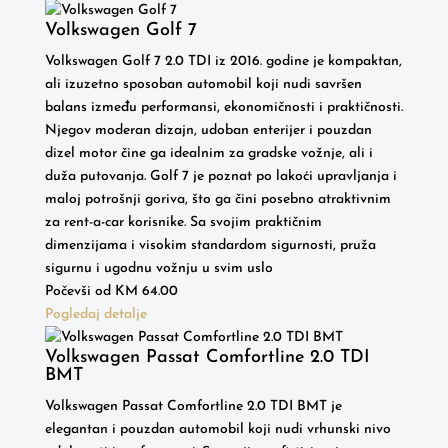
Volkswagen Golf 7
Volkswagen Golf 7 2.0 TDI iz 2016. godine je kompaktan,
ali izuzetno sposoban automobil koji nudi savršen
balans između performansi, ekonomičnosti i praktičnosti.
Njegov moderan dizajn, udoban enterijer i pouzdan
dizel motor čine ga idealnim za gradske vožnje, ali i
duža putovanja. Golf 7 je poznat po lakoći upravljanja i
maloj potrošnji goriva, što ga čini posebno atraktivnim
za rent-a-car korisnike. Sa svojim praktičnim
dimenzijama i visokim standardom sigurnosti, pruža
sigurnu i ugodnu vožnju u svim uslo
Počevši od
KM
64.00
Pogledaj detalje
Volkswagen Passat Comfortline 2.0 TDI
BMT
Volkswagen Passat Comfortline 2.0 TDI BMT je
elegantan i pouzdan automobil koji nudi vrhunski nivo