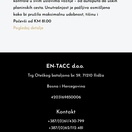
kontrole u svim uslovima vožnje – od autoputa do uskih
planinskih cesta. Unutrašnjost je pažljivo osmišljena
kako bi pružila maksimalnu udobnost, tišinu i
Počevši od
KM
81.00
Pogledaj detalje
EN-TACC d.o.o.
Trg Oteškog bataljona br. 59, 71210 Ilidža
Bosna i Hercegovina
4203169850006
Kontakt
+387/(0)61/430-799
+387/(0)62/112-481