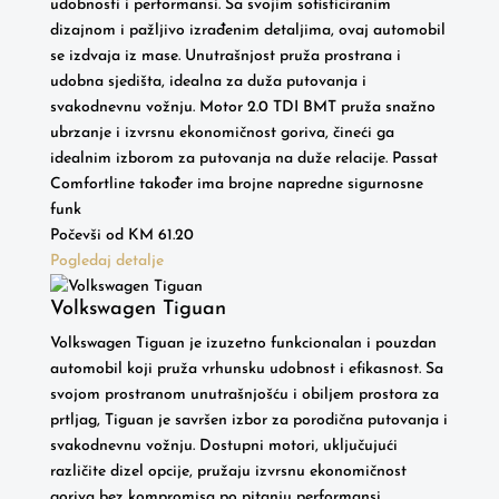
udobnosti i performansi. Sa svojim sofisticiranim
dizajnom i pažljivo izrađenim detaljima, ovaj automobil
se izdvaja iz mase. Unutrašnjost pruža prostrana i
udobna sjedišta, idealna za duža putovanja i
svakodnevnu vožnju. Motor 2.0 TDI BMT pruža snažno
ubrzanje i izvrsnu ekonomičnost goriva, čineći ga
idealnim izborom za putovanja na duže relacije. Passat
Comfortline također ima brojne napredne sigurnosne
funk
Počevši od
KM
61.20
Pogledaj detalje
Volkswagen Tiguan
Volkswagen Tiguan je izuzetno funkcionalan i pouzdan
automobil koji pruža vrhunsku udobnost i efikasnost. Sa
svojom prostranom unutrašnjošću i obiljem prostora za
prtljag, Tiguan je savršen izbor za porodična putovanja i
svakodnevnu vožnju. Dostupni motori, uključujući
različite dizel opcije, pružaju izvrsnu ekonomičnost
goriva bez kompromisa po pitanju performansi.