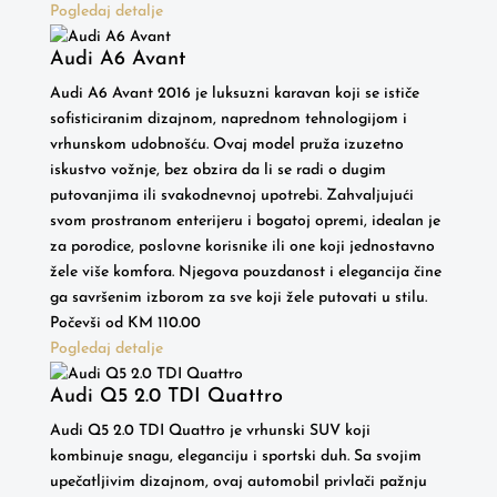
Pogledaj detalje
Audi A6 Avant
Audi A6 Avant 2016 je luksuzni karavan koji se ističe
sofisticiranim dizajnom, naprednom tehnologijom i
vrhunskom udobnošću. Ovaj model pruža izuzetno
iskustvo vožnje, bez obzira da li se radi o dugim
putovanjima ili svakodnevnoj upotrebi. Zahvaljujući
svom prostranom enterijeru i bogatoj opremi, idealan je
za porodice, poslovne korisnike ili one koji jednostavno
žele više komfora. Njegova pouzdanost i elegancija čine
ga savršenim izborom za sve koji žele putovati u stilu.
Počevši od
KM
110.00
Pogledaj detalje
Audi Q5 2.0 TDI Quattro
Audi Q5 2.0 TDI Quattro je vrhunski SUV koji
kombinuje snagu, eleganciju i sportski duh. Sa svojim
upečatljivim dizajnom, ovaj automobil privlači pažnju