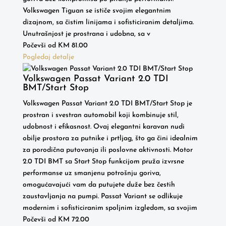
Volkswagen Tiguan se ističe svojim elegantnim
dizajnom, sa čistim linijama i sofisticiranim detaljima.
Unutrašnjost je prostrana i udobna, sa v
Počevši od
KM
81.00
Pogledaj detalje
Volkswagen Passat Variant 2.0 TDI
BMT/Start Stop
Volkswagen Passat Variant 2.0 TDI BMT/Start Stop je
prostran i svestran automobil koji kombinuje stil,
udobnost i efikasnost. Ovaj elegantni karavan nudi
obilje prostora za putnike i prtljag, što ga čini idealnim
za porodična putovanja ili poslovne aktivnosti. Motor
2.0 TDI BMT sa Start Stop funkcijom pruža izvrsne
performanse uz smanjenu potrošnju goriva,
omogućavajući vam da putujete duže bez čestih
zaustavljanja na pumpi. Passat Variant se odlikuje
modernim i sofisticiranim spoljnim izgledom, sa svojim
Počevši od
KM
72.00