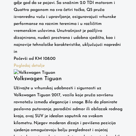
gdje god da se pojavi. Sa snažnim 2.0 TDI motorom i
Quattro pogonom na sva četiri točka, Q5 pruža
izvanrednu vuču i upravljanje, osiguravajući vrhunske
performanse na raznim terenima i u različitim
vremenskim uslovima. Unutrašnjost je pažljivo
dizajnirana, nudeći prostrana i udobna sjedišta, kao i
najnovije tehnološke karakteristike, uključujući napredni
in
Počevši od
KM
108.00
Pogledaj detalje
Volkswagen Tiguan
Uživajte u vrhunskoj udobnosti i sigurnosti uz
Volkswagen Tiguan 2017, vozilo koje pruža savršenu
ravnotežu između elegancije i snage. Bilo da planirate
poslovno putovanje, porodični odmor ili obilazak rodnog
kraja, ovaj SUV je idealan saputnik na svakom
kilometru. Njegov moderan dizajn i povišena pozicija
sjedenja omogućavaju bolju preglednost i osjećaj